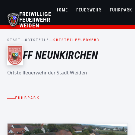
HOME
FEUERWEHR
FUHRPARK
FREIWILLIGE
FEUERWEHR
WEIDEN
START
ORTSTEILE
ORTSTEILFEUERWEHR
FF NEUNKIRCHEN
Ortsteilfeuerwehr der Stadt Weiden
MEHRZWECKFAHRZEUG
MZF
HILFELEISTUNGSLÖSCHGRUPPENFAHRZEUG
FLORIAN
HLF 20
TRAGKRAFTSPRITZEN
NEUNKIRCHEN
TSA
ANHÄNGER
FUHRPARK
FLORIAN NEUNKIRCHEN 40/1
1/11/1
MEHRZWECKANHÄNGER