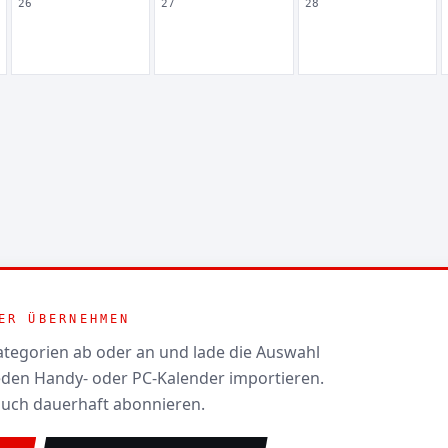
26
27
28
ER ÜBERNEHMEN
tegorien ab oder an und lade die Auswahl
n jeden Handy- oder PC-Kalender importieren.
auch dauerhaft abonnieren.