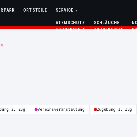
HRPARK
ORTSTEILE
SERVICE
▾
ATEMSCHUTZ
SCHLÄUCHE
N
ABHOLBEREIT
ABHOLBEREIT
C
EN
bung 2. Zug
Vereinsveranstaltung
Zugübung 1. Zug