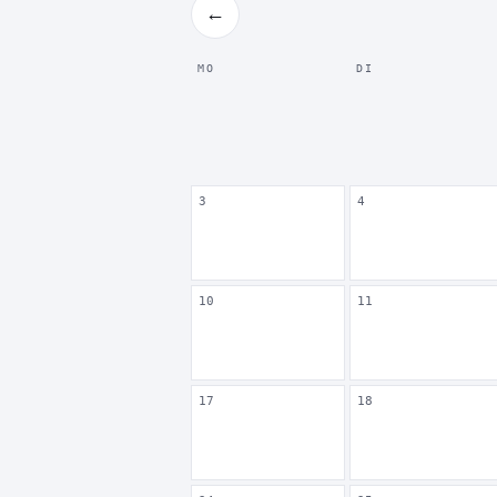
←
MO
DI
3
4
10
11
17
18