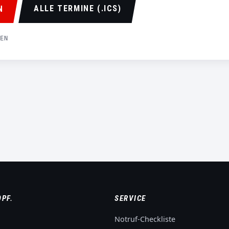
ALLE TERMINE (.ICS)
N
EN
OPF.
SERVICE
Notruf-Checkliste